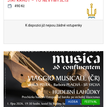
JIŘÍ KRHUT – TO NEVYMYSLÍŠ
490 Kč
K dispozici již nejsou žádné vstupenky
HUDBA
FESTIVAL