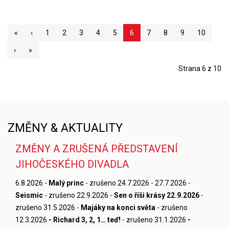
«
‹
1
2
3
4
5
6
7
8
9
10
›
»
Strana 6 z 10
ZMĚNY & AKTUALITY
ZMĚNY A ZRUŠENÁ PŘEDSTAVENÍ
JIHOČESKÉHO DIVADLA
6.8.2026 -
Malý princ
- zrušeno 24.7.2026 - 27.7.2026 -
Seismic
- zrušeno 22.9.2026 -
Sen o říši krásy 22.9.2026
-
zrušeno 31.5.2026 -
Majáky na konci světa
- zrušeno
12.3.2026
- Richard 3, 2, 1… teď!
- zrušeno 31.1.2026
-