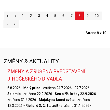
«
‹
1
2
3
4
5
6
7
8
9
10
›
»
Strana 8 z 10
ZMĚNY & AKTUALITY
ZMĚNY A ZRUŠENÁ PŘEDSTAVENÍ
JIHOČESKÉHO DIVADLA
6.8.2026 -
Malý princ
- zrušeno 24.7.2026 - 27.7.2026 -
Seismic
- zrušeno 22.9.2026 -
Sen o říši krásy 22.9.2026
-
zrušeno 31.5.2026 -
Majáky na konci světa
- zrušeno
12.3.2026
- Richard 3, 2, 1… teď!
- zrušeno 31.1.2026
-