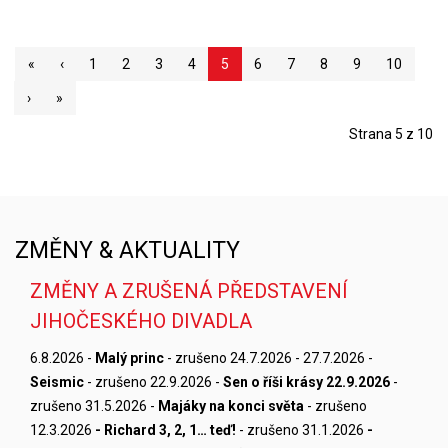
«
‹
1
2
3
4
5
6
7
8
9
10
›
»
Strana 5 z 10
ZMĚNY & AKTUALITY
ZMĚNY A ZRUŠENÁ PŘEDSTAVENÍ
JIHOČESKÉHO DIVADLA
6.8.2026 -
Malý princ
- zrušeno 24.7.2026 - 27.7.2026 -
Seismic
- zrušeno 22.9.2026 -
Sen o říši krásy 22.9.2026
-
zrušeno 31.5.2026 -
Majáky na konci světa
- zrušeno
12.3.2026
- Richard 3, 2, 1… teď!
- zrušeno 31.1.2026
-