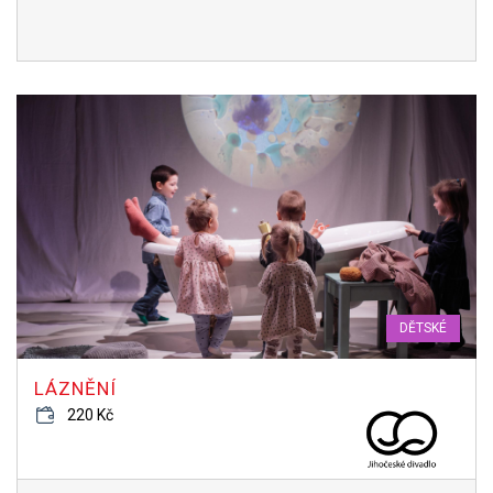
DĚTSKÉ
LÁZNĚNÍ
220 Kč