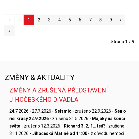
«
‹
1
2
3
4
5
6
7
8
9
›
»
Strana 1 z 9
ZMĚNY & AKTUALITY
ZMĚNY A ZRUŠENÁ PŘEDSTAVENÍ
JIHOČESKÉHO DIVADLA
24.7.2026 - 27.7.2026 -
Seismic
- zrušeno 22.9.2026 -
Sen o
říši krásy 22.9.2026
- zrušeno 31.5.2026 -
Majáky na konci
světa
- zrušeno 12.3.2026
- Richard 3, 2, 1… teď!
- zrušeno
31.1.2026
- Jihočeská Matiné od 11:00
- z důvodu nemoci