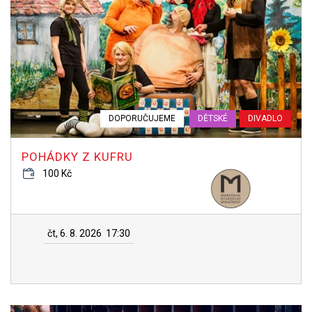
DOPORUČUJEME
DĚTSKÉ
DIVADLO
POHÁDKY Z KUFRU
100 Kč
čt, 6. 8. 2026
17:30