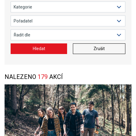
Hledat
Zrušit
NALEZENO
179
AKCÍ