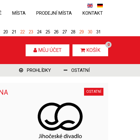
É
MÍSTA
PRODEJNÍ MÍSTA
KONTAKT
20
21
22
23
24
25
26
27
28
29
30
31
0
MŮJ ÚČET
KOŠÍK
PROHLÍDKY
OSTATNÍ
 NA
OSTATNÍ