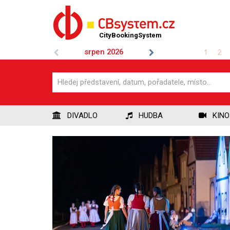
CityBookingSystem
srpen
2026
1
2
DIVADLO
HUDBA
KINO