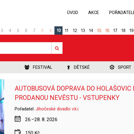
ÚVOD
AKCE
POŘADATEL
3
4
5
6
7
8
9
10
11
12
13
14
15
16
17
18
19
FESTIVAL
DĚTSKÉ
SPORT
AUTOBUSOVÁ DOPRAVA DO HOLAŠOVIC
PRODANOU NEVĚSTU - VSTUPENKY
Pořadatel:
Jihočeské divadlo v.k.i.
26.–28. 8. 2026
150 Kč