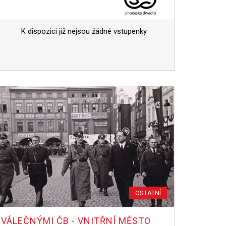
K dispozici již nejsou žádné vstupenky
OSTATNÍ
VÁLEČNÝMI ČB - VNITŘNÍ MĚSTO