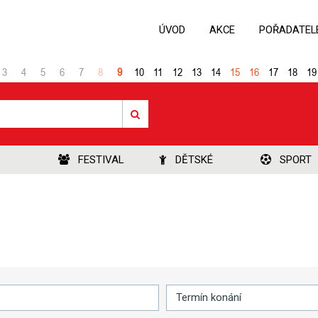
ÚVOD
AKCE
POŘADATEL
3
4
5
6
7
8
9
10
11
12
13
14
15
16
17
18
19
FESTIVAL
DĚTSKÉ
SPORT