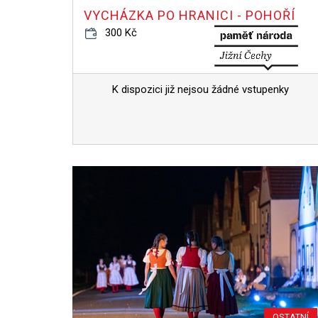
VYCHÁZKA PO HRANICI - POHOŘÍ
300 Kč
K dispozici již nejsou žádné vstupenky
OSTATNÍ