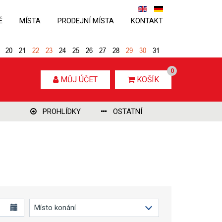
É
MÍSTA
PRODEJNÍ MÍSTA
KONTAKT
20
21
22
23
24
25
26
27
28
29
30
31
0
MŮJ ÚČET
KOŠÍK
PROHLÍDKY
OSTATNÍ