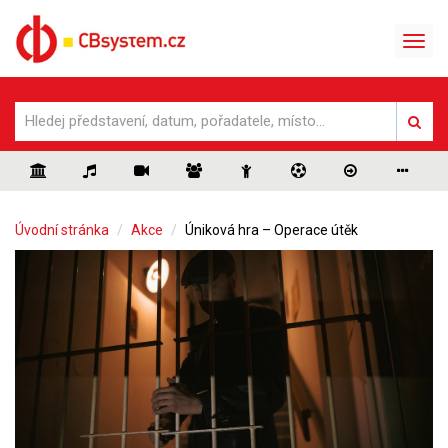
Úvodní stránka
Akce
Úniková hra – Operace útěk