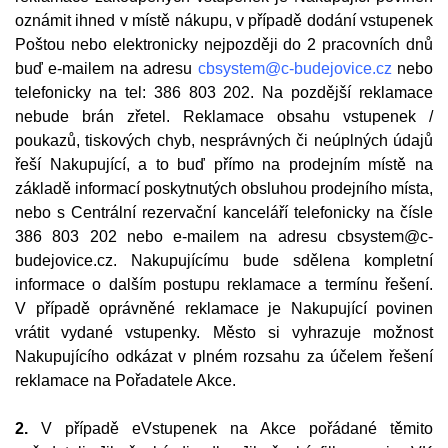
oznámit ihned v místě nákupu, v případě dodání vstupenek
Poštou nebo elektronicky nejpozději do 2 pracovních dnů
buď e-mailem na adresu
cbsystem@c-budejovice.cz
nebo
telefonicky na tel: 386 803 202. Na pozdější reklamace
nebude brán zřetel. Reklamace obsahu vstupenek /
poukazů, tiskových chyb, nesprávných či neúplných údajů
řeší Nakupující, a to buď přímo na prodejním místě na
základě informací poskytnutých obsluhou prodejního místa,
nebo s Centrální rezervační kanceláří telefonicky na čísle
386 803 202 nebo e-mailem na adresu cbsystem@c-
budejovice.cz. Nakupujícímu bude sdělena kompletní
informace o dalším postupu reklamace a termínu řešení.
V případě oprávněné reklamace je Nakupující povinen
vrátit vydané vstupenky. Město si vyhrazuje možnost
Nakupujícího odkázat v plném rozsahu za účelem řešení
reklamace na Pořadatele Akce.
2.
V případě eVstupenek na Akce pořádané těmito