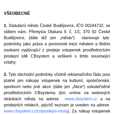
VŠEOBECNÉ
1.
Statutární město České Budějovice, IČO 00244732, se
sídlem nám. Přemysla Otakara II. č. 1/1, 370 92 České
Budějovice, (dále též jen „město“) stanovuje tyto
podmínky jako práva a povinnosti mezi městem a třetími
osobami vyplývající z prodeje vstupenek prostřednictvím
prodejní sítě CBsystem a veškeré s tímto související
vztahy.
2.
Tyto obchodní podmínky včetně reklamačního řádu jsou
platné pro nákupy vstupenek na kulturní, společenské,
sportovní nebo jiné akce (dále jen „Akce“) uskutečněné
prostřednictvím CBsystemu (tzn. online na webových
stránkách města na adrese
www.cbsystem.cz
a na
prodejních místech, jejichž seznam je uveden na adrese
www.cbsystem.cz/cs/prodejni-mista
). Za nákup vstupenek