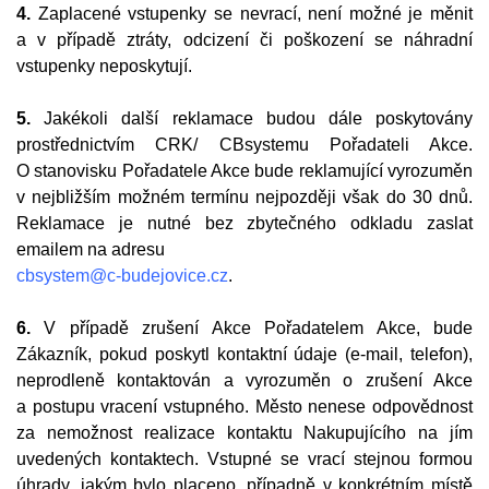
4.
Zaplacené vstupenky se nevrací, není možné je měnit
a v případě ztráty, odcizení či poškození se náhradní
vstupenky neposkytují.
5.
Jakékoli další reklamace budou dále poskytovány
prostřednictvím CRK/ CBsystemu Pořadateli Akce.
O stanovisku Pořadatele Akce bude reklamující vyrozuměn
v nejbližším možném termínu nejpozději však do 30 dnů.
Reklamace je nutné bez zbytečného odkladu zaslat
emailem na adresu
cbsystem@c-budejovice.cz
.
6.
V případě zrušení Akce Pořadatelem Akce, bude
Zákazník, pokud poskytl kontaktní údaje (e‑mail, telefon),
neprodleně kontaktován a vyrozuměn o zrušení Akce
a postupu vracení vstupného. Město nenese odpovědnost
za nemožnost realizace kontaktu Nakupujícího na jím
uvedených kontaktech. Vstupné se vrací stejnou formou
úhrady, jakým bylo placeno, případně v konkrétním místě