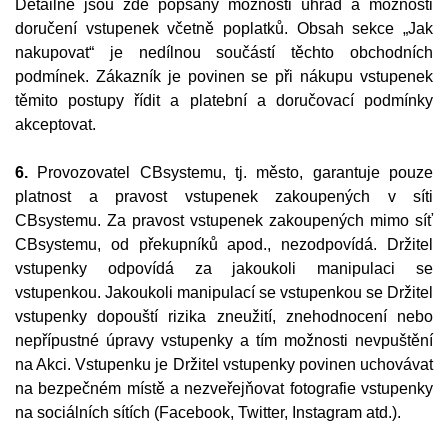
Detailně jsou zde popsány možnosti úhrad a možnosti
doručení vstupenek včetně poplatků. Obsah sekce „Jak
nakupovat“ je nedílnou součástí těchto obchodních
podmínek. Zákazník je povinen se při nákupu vstupenek
těmito postupy řídit a platební a doručovací podmínky
akceptovat.
6.
Provozovatel CBsystemu, tj. město, garantuje pouze
platnost a pravost vstupenek zakoupených v síti
CBsystemu. Za pravost vstupenek zakoupených mimo síť
CBsystemu, od překupníků apod., nezodpovídá. Držitel
vstupenky odpovídá za jakoukoli manipulaci se
vstupenkou. Jakoukoli manipulací se vstupenkou se Držitel
vstupenky dopouští rizika zneužití, znehodnocení nebo
nepřípustné úpravy vstupenky a tím možnosti nevpuštění
na Akci. Vstupenku je Držitel vstupenky povinen uchovávat
na bezpečném místě a nezveřejňovat fotografie vstupenky
na sociálních sítích (Facebook, Twitter, Instagram atd.).