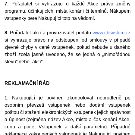
7.
Pořadatel si vyhrazuje u každé Akce právo změny
programu, účinkujících, místa konání či termínů. Nákupem
vstupenky bere Nakupující toto na vědomí.
8.
Pořadatel akcí a provozovatel portálu
www.cbsystem.cz
si vyhrazuje právo na odstoupení od smlouvy v případě
zjevné chyby v ceně vstupenek, pokud nebude u daného
zboží zcela jasně uvedeno, že se jedná o „mimořádnou
slevu“ nebo „akci“.
REKLAMAČNÍ ŘÁD
1.
Nakupující je povinen zkontrolovat neprodleně po
osobním převzetí vstupenek nebo dodání vstupenek
poštou či stažení elektronických vstupenek jejich správnost
a úplnost (zejména název Akce, místo a čas konání Akce,
cenu a počet Vstupenek a další parametry). Případné
reklamace zakoupených vstupenek je Nakupující povinen