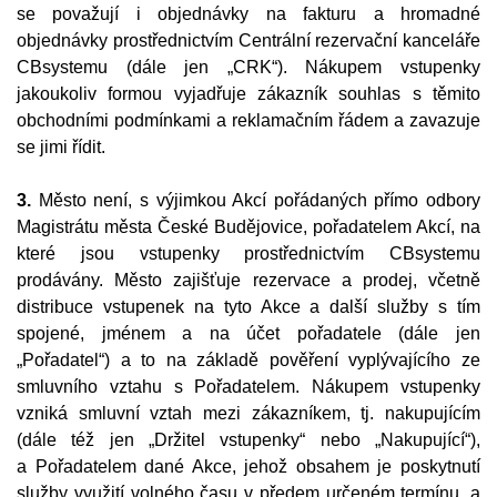
se považují i objednávky na fakturu a hromadné
objednávky prostřednictvím Centrální rezervační kanceláře
CBsystemu (dále jen „CRK“). Nákupem vstupenky
jakoukoliv formou vyjadřuje zákazník souhlas s těmito
obchodními podmínkami a reklamačním řádem a zavazuje
se jimi řídit.
3.
Město není, s výjimkou Akcí pořádaných přímo odbory
Magistrátu města České Budějovice, pořadatelem Akcí, na
které jsou vstupenky prostřednictvím CBsystemu
prodávány. Město zajišťuje rezervace a prodej, včetně
distribuce vstupenek na tyto Akce a další služby s tím
spojené, jménem a na účet pořadatele (dále jen
„Pořadatel“) a to na základě pověření vyplývajícího ze
smluvního vztahu s Pořadatelem. Nákupem vstupenky
vzniká smluvní vztah mezi zákazníkem, tj. nakupujícím
(dále též jen „Držitel vstupenky“ nebo „Nakupující“),
a Pořadatelem dané Akce, jehož obsahem je poskytnutí
služby využití volného času v předem určeném termínu, a