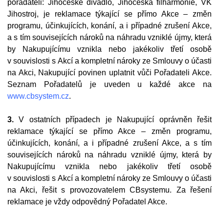
pořadateli: Jihočeské divadlo, Jihočeská filharmonie, VK
Jihostroj, je reklamace týkající se přímo Akce – změn
programu, účinkujících, konání, a i případné zrušení Akce,
a s tím souvisejících nároků na náhradu vzniklé újmy, která
by Nakupujícímu vznikla nebo jakékoliv třetí osobě
v souvislosti s Akcí a kompletní nároky ze Smlouvy o účasti
na Akci, Nakupující povinen uplatnit vůči Pořadateli Akce.
Seznam Pořadatelů je uveden u každé akce na
www.cbsystem.cz
.
3.
V ostatních případech je Nakupující oprávněn řešit
reklamace týkající se přímo Akce – změn programu,
účinkujících, konání, a i případné zrušení Akce, a s tím
souvisejících nároků na náhradu vzniklé újmy, která by
Nakupujícímu vznikla nebo jakékoliv třetí osobě
v souvislosti s Akcí a kompletní nároky ze Smlouvy o účasti
na Akci, řešit s provozovatelem CBsystemu. Za řešení
reklamace je vždy odpovědný Pořadatel Akce.