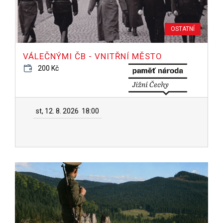
OSTATNÍ
VÁLEČNÝMI ČB - VNITŘNÍ MĚSTO
200 Kč
st, 12. 8. 2026
18:00