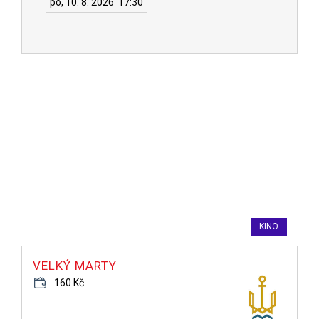
po, 10. 8. 2026
17:30
KINO
VELKÝ MARTY
160 Kč