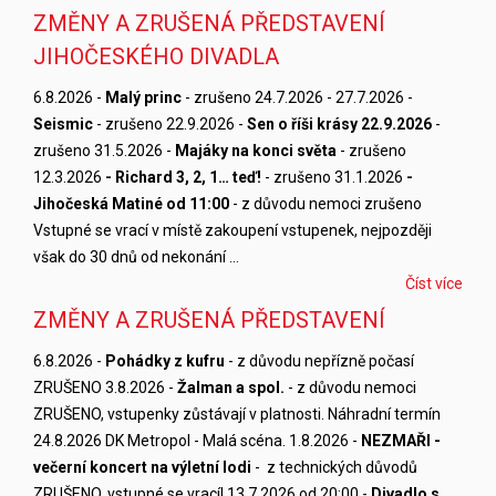
ZMĚNY A ZRUŠENÁ PŘEDSTAVENÍ
JIHOČESKÉHO DIVADLA
6.8.2026 -
Malý princ
- zrušeno 24.7.2026 - 27.7.2026 -
Seismic
- zrušeno 22.9.2026 -
Sen o říši krásy 22.9.2026
-
zrušeno 31.5.2026 -
Majáky na konci světa
- zrušeno
12.3.2026
- Richard 3, 2, 1… teď!
- zrušeno 31.1.2026
-
Jihočeská Matiné od 11:00
- z důvodu nemoci zrušeno
Vstupné se vrací v místě zakoupení vstupenek, nejpozději
však do 30 dnů od nekonání …
Číst více
ZMĚNY A ZRUŠENÁ PŘEDSTAVENÍ
6.8.2026 -
Pohádky z kufru
- z důvodu nepřízně počasí
ZRUŠENO 3.8.2026 -
Žalman a spol.
- z důvodu nemoci
ZRUŠENO, vstupenky zůstávají v platnosti. Náhradní termín
24.8.2026 DK Metropol - Malá scéna. 1.8.2026 -
NEZMAŘI -
večerní koncert na výletní lodi
- z technických důvodů
ZRUŠENO, vstupné se vrací! 13.7.2026 od 20:00 -
Divadlo s