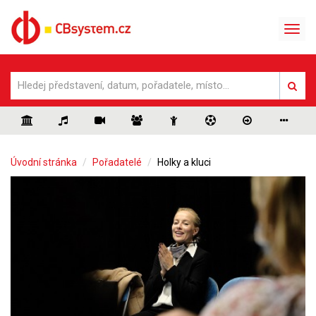
Úvodní stránka
Pořadatelé
Holky a kluci