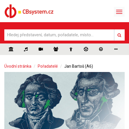
Úvodní stránka
Pořadatelé
Jan Bartoš (A6)