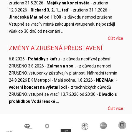
zrušeno 31.5.2026 -
Majáky na konci světa
- zrušeno
12.3.2026
- Richard 3, 2, 1… teď!
- zrušeno 31.1.2026
-
Jihočeská Matiné od 11:00
- z důvodu nemoci zrušeno
Vstupné se vrací v místě zakoupení vstupenek, nejpozději
však do 30 dnů od nekonání …
Číst více
ZMĚNY A ZRUŠENÁ PŘEDSTAVENÍ
6.8.2026 -
Pohádky z kufru
- z důvodu nepřízně počasí
ZRUŠENO 3.8.2026 -
Žalman a spol.
- z důvodu nemoci
ZRUŠENO, vstupenky zůstávají v platnosti. Náhradní termín
24.8.2026 DK Metropol - Malá scéna. 1.8.2026 -
NEZMAŘI -
večerní koncert na výletní lodi
- z technických důvodů
ZRUŠENO, vstupné se vrací! 13.7.2026 od 20:00 -
Divadlo s
prohlídkou Vodárenské …
Číst více