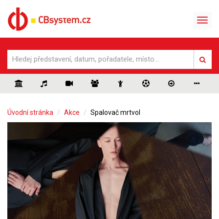
Úvodní stránka
Akce
Spalovač mrtvol