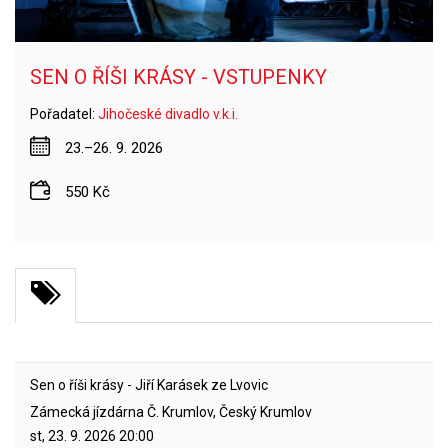
SEN O ŘÍŠI KRÁSY - VSTUPENKY
Pořadatel:
Jihočeské divadlo v.k.i.
23.–26. 9. 2026
550 Kč
Sen o říši krásy - Jiří Karásek ze Lvovic
Zámecká jízdárna Č. Krumlov, Český Krumlov
st, 23. 9. 2026
20:00