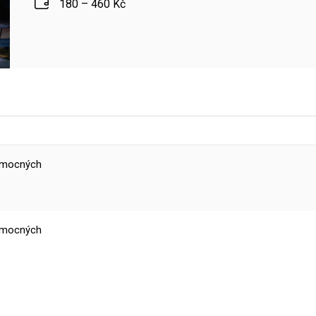
180 – 460 Kč
ezmocných
ezmocných