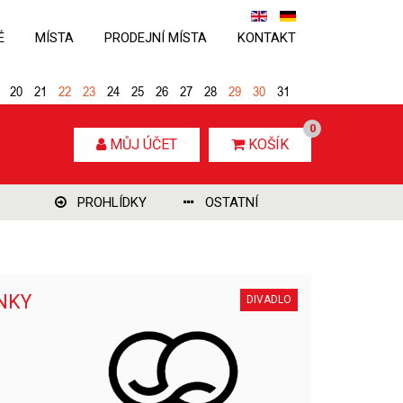
É
MÍSTA
PRODEJNÍ MÍSTA
KONTAKT
20
21
22
23
24
25
26
27
28
29
30
31
0
MŮJ ÚČET
KOŠÍK
PROHLÍDKY
OSTATNÍ
ENKY
DIVADLO