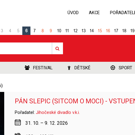
ÚVOD
AKCE
POŘADATEL
3
4
5
6
7
8
9
10
11
12
13
14
15
16
17
18
19
FESTIVAL
DĚTSKÉ
SPORT
i)
PÁN SLEPIC (SITCOM O MOCI) - VSTUP
Pořadatel:
Jihočeské divadlo v.k.i.
31. 10. – 9. 12. 2026