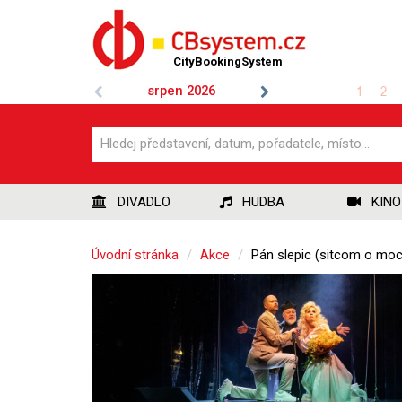
CityBookingSystem
srpen
2026
1
2
DIVADLO
HUDBA
KINO
Úvodní stránka
Akce
Pán slepic (sitcom o moc