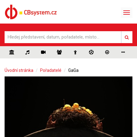
Úvodní stránka
Pořadatelé
GaGa