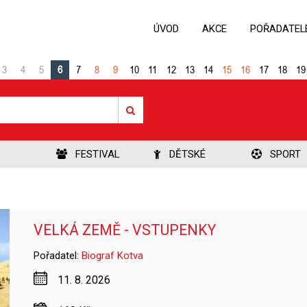
ÚVOD
AKCE
POŘADATEL
3
4
5
6
7
8
9
10
11
12
13
14
15
16
17
18
19
FESTIVAL
DĚTSKÉ
SPORT
VELKÁ ZEMĚ - VSTUPENKY
Pořadatel:
Biograf Kotva
11. 8. 2026