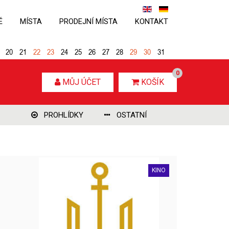
É
MÍSTA
PRODEJNÍ MÍSTA
KONTAKT
20
21
22
23
24
25
26
27
28
29
30
31
0
MŮJ ÚČET
KOŠÍK
PROHLÍDKY
OSTATNÍ
KINO