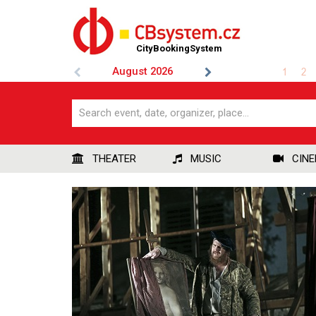
CityBookingSystem
August
2026
1
2
THEATER
MUSIC
CIN