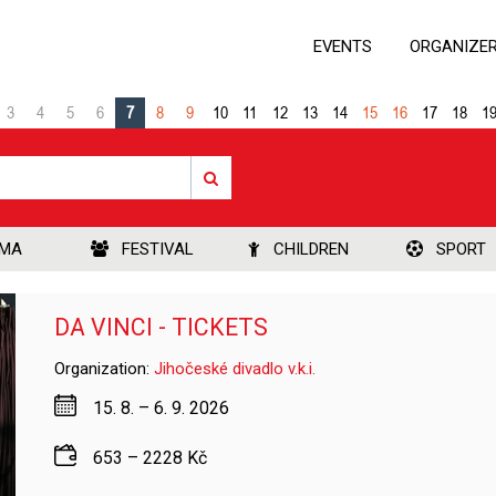
EVENTS
ORGANIZE
3
4
5
6
7
8
9
10
11
12
13
14
15
16
17
18
1
EMA
FESTIVAL
CHILDREN
SPORT
DA VINCI - TICKETS
Organization:
Jihočeské divadlo v.k.i.
15. 8. – 6. 9. 2026
653 – 2228 Kč