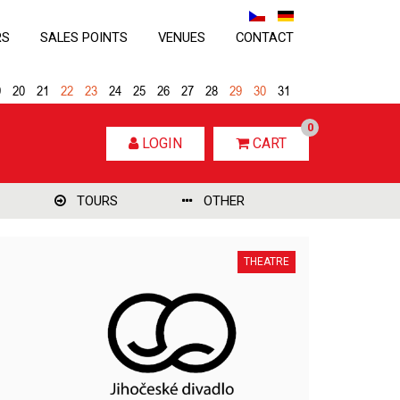
RS
SALES POINTS
VENUES
CONTACT
9
20
21
22
23
24
25
26
27
28
29
30
31
0
LOGIN
CART
TOURS
OTHER
THEATRE