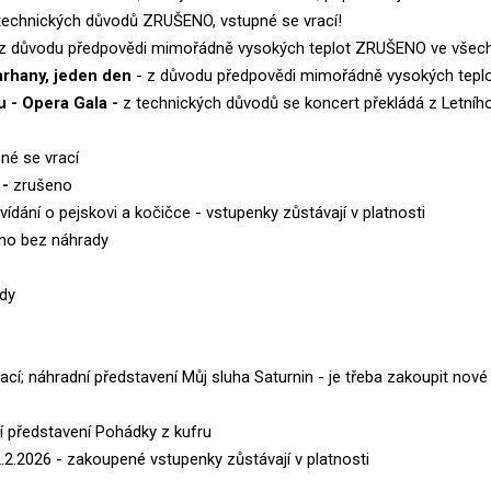
technických důvodů ZRUŠENO, vstupné se vrací!
z důvodu předpovědi mimořádně vysokých teplot ZRUŠENO ve všech 
varhany, jeden den
- z důvodu předpovědi mimořádně vysokých teplo
u - Opera Gala -
z technických důvodů se koncert překládá z Letníh
né se vrací
 -
zrušeno
vídání o pejskovi a kočičce - vstupenky zůstávají v platnosti
eno bez náhrady
dy
ací; náhradní představení Můj sluha Saturnin - je třeba zakoupit nové
í představení Pohádky z kufru
.2.2026 - zakoupené vstupenky zůstávají v platnosti