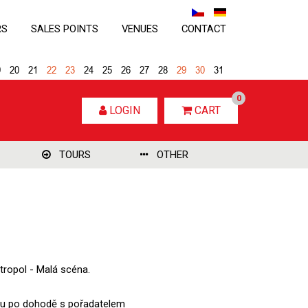
RS
SALES POINTS
VENUES
CONTACT
9
20
21
22
23
24
25
26
27
28
29
30
31
0
LOGIN
CART
TOURS
OTHER
tropol - Malá scéna.
rmínu po dohodě s pořadatelem