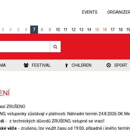
EVENTS
ORGANIZE
3
4
5
6
7
8
9
10
11
12
13
14
15
16
17
18
1
EMA
FESTIVAL
CHILDREN
SPORT
ENÍ
časí ZRUŠENO
, vstupenky zůstávají v platnosti. Náhradní termín 24.8.2026 DK Me
di
- z technických důvodů ZRUŠENO, vstupné se vrací!
ské věže
- zrušeno, lze využít času od 19:00, případně i jiného te