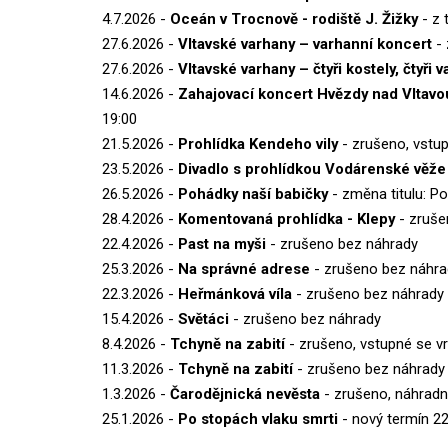
4.7.2026 -
Oceán v Trocnově - rodiště J. Žižky
- z 
27.6.2026 -
Vltavské varhany – varhanní koncert
- 
27.6.2026 -
Vltavské varhany – čtyři kostely, čtyři 
14.6.2026 -
Zahajovací koncert Hvězdy nad Vltavo
19:00
21.5.2026 -
Prohlídka Kendeho vily
- zrušeno, vstup
23.5.2026 -
Divadlo s prohlídkou Vodárenské věže
26.5.2026 -
Pohádky naší babičky
- změna titulu: Po
28.4.2026 -
Komentovaná prohlídka - Klepy
- zruš
22.4.2026 -
Past na myši
- zrušeno bez náhrady
25.3.2026 -
Na správné adrese
- zrušeno bez náhra
22.3.2026 -
Heřmánková víla
- zrušeno bez náhrady
15.4.2026 -
Světáci
- zrušeno bez náhrady
8.4.2026 -
Tchyně na zabití
- zrušeno, vstupné se vr
11.3.2026 -
Tchyně na zabití
- zrušeno bez náhrady
1.3.2026 -
Čarodějnická nevěsta
- zrušeno, náhradn
25.1.2026 -
Po stopách vlaku smrti
- nový termín 22