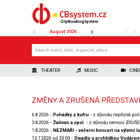
CityBookingSystem
August
2026
1
2
THEATER
MUSIC
CIN
ZMĚNY A ZRUŠENÁ PŘEDSTAV
6.8.2026 -
Pohádky z kufru
- z důvodu nepřízně po
3.8.2026 -
Žalman a spol.
- z důvodu nemoci ZRUŠENO
1.8.2026 -
NEZMAŘI - večerní koncert na výletní lo
13.7.2026 od 20:00 -
Divadlo s prohlídkou Vodáren