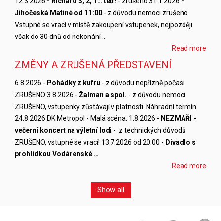
12.3.2026
- Richard 3, 2, 1… teď!
- zrušeno 31.1.2026
-
Jihočeská Matiné od 11:00
- z důvodu nemoci zrušeno
Vstupné se vrací v místě zakoupení vstupenek, nejpozději
však do 30 dnů od nekonání …
Read more
ZMĚNY A ZRUŠENÁ PŘEDSTAVENÍ
6.8.2026 -
Pohádky z kufru
- z důvodu nepřízně počasí
ZRUŠENO 3.8.2026 -
Žalman a spol.
- z důvodu nemoci
ZRUŠENO, vstupenky zůstávají v platnosti. Náhradní termín
24.8.2026 DK Metropol - Malá scéna. 1.8.2026 -
NEZMAŘI -
večerní koncert na výletní lodi
- z technických důvodů
ZRUŠENO, vstupné se vrací! 13.7.2026 od 20:00 -
Divadlo s
prohlídkou Vodárenské …
Read more
Show all