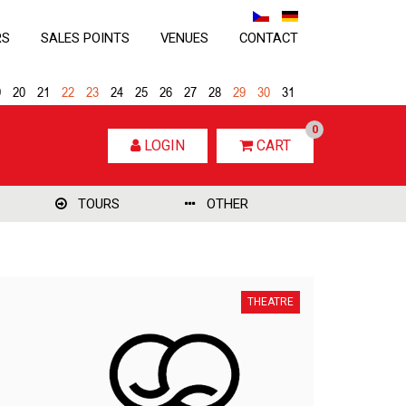
RS
SALES POINTS
VENUES
CONTACT
9
20
21
22
23
24
25
26
27
28
29
30
31
0
LOGIN
CART
TOURS
OTHER
THEATRE