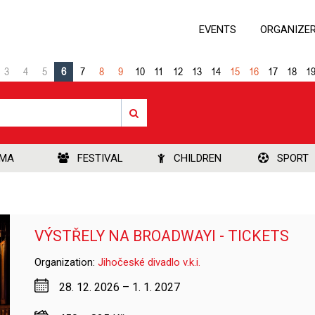
EVENTS
ORGANIZE
3
4
5
6
7
8
9
10
11
12
13
14
15
16
17
18
1
EMA
FESTIVAL
CHILDREN
SPORT
VÝSTŘELY NA BROADWAYI - TICKETS
Organization:
Jihočeské divadlo v.k.i.
28. 12. 2026 – 1. 1. 2027