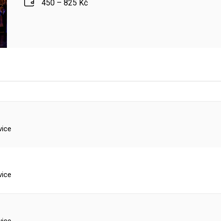
450 – 825 Kč
vice
vice