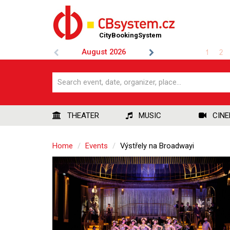
CityBookingSystem
August
2026
1
2
THEATER
MUSIC
CIN
Home
Events
Výstřely na Broadwayi