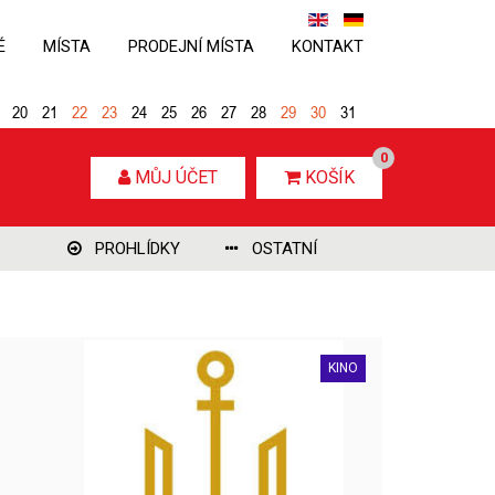
É
MÍSTA
PRODEJNÍ MÍSTA
KONTAKT
20
21
22
23
24
25
26
27
28
29
30
31
0
MŮJ ÚČET
KOŠÍK
PROHLÍDKY
OSTATNÍ
KINO