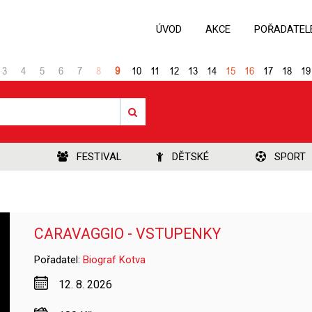
ÚVOD
AKCE
POŘADATEL
3
4
5
6
7
8
9
10
11
12
13
14
15
16
17
18
19
FESTIVAL
DĚTSKÉ
SPORT
CARAVAGGIO - VSTUPENKY
Pořadatel:
Biograf Kotva
12. 8. 2026