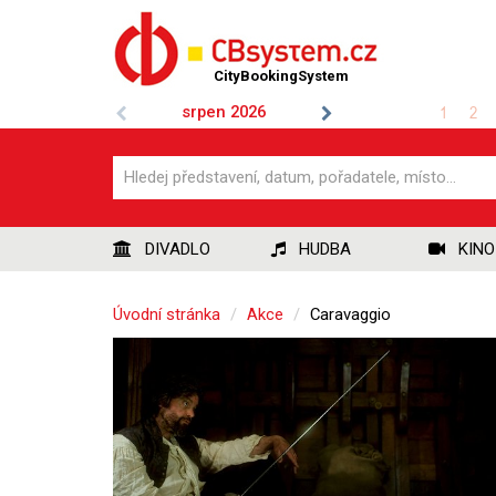
CityBookingSystem
srpen
2026
1
2
DIVADLO
HUDBA
KINO
Úvodní stránka
Akce
Caravaggio