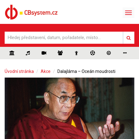
Úvodní stránka
Akce
Dalajláma – Oceán moudrosti