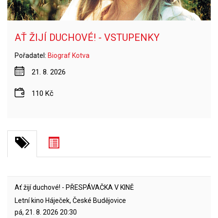
AŤ ŽIJÍ DUCHOVÉ! - VSTUPENKY
Pořadatel:
Biograf Kotva
21. 8. 2026
110 Kč
Ať žijí duchové! - PŘESPÁVAČKA V KINĚ
Letní kino Háječek, České Budějovice
pá, 21. 8. 2026
20:30