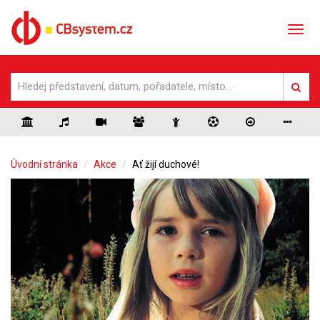
Úvodní stránka
Akce
Ať žijí duchové!