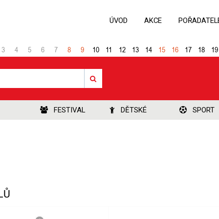
ÚVOD
AKCE
POŘADATEL
3
4
5
6
7
8
9
10
11
12
13
14
15
16
17
18
19
FESTIVAL
DĚTSKÉ
SPORT
LŮ