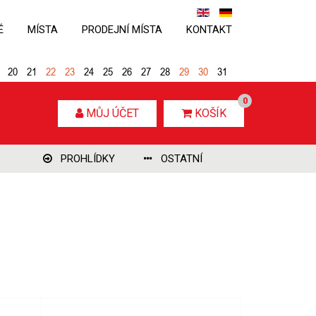
É
MÍSTA
PRODEJNÍ MÍSTA
KONTAKT
20
21
22
23
24
25
26
27
28
29
30
31
0
MŮJ ÚČET
KOŠÍK
PROHLÍDKY
OSTATNÍ