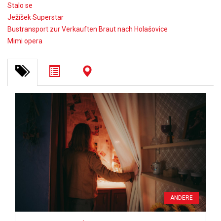
Stalo se
Ježíšek Superstar
Bustransport zur Verkauften Braut nach Holašovice
Mimi opera
ANDERE