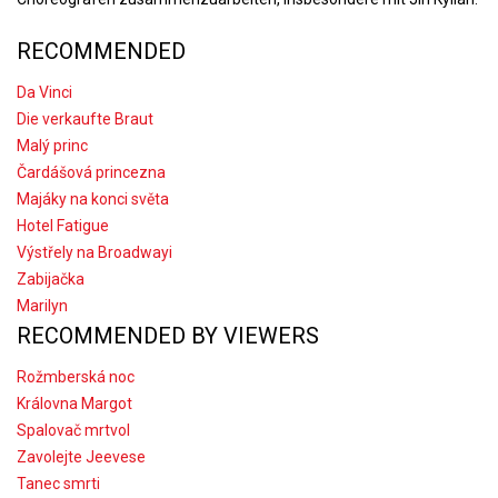
RECOMMENDED
Da Vinci
Die verkaufte Braut
Malý princ
Čardášová princezna
Majáky na konci světa
Hotel Fatigue
Výstřely na Broadwayi
Zabijačka
Marilyn
RECOMMENDED BY VIEWERS
Rožmberská noc
Královna Margot
Spalovač mrtvol
Zavolejte Jeevese
Tanec smrti