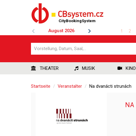
CityBookingSystem
August
2026
1
2
THEATER
MUSIK
KINO
Startseite
Veranstalter
Na dvanácti strunách
NA