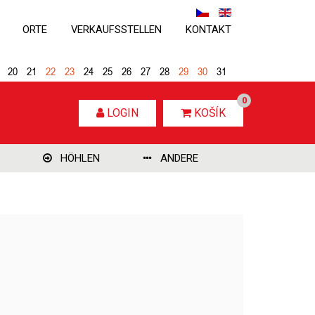
ORTE
VERKAUFSSTELLEN
KONTAKT
20
21
22
23
24
25
26
27
28
29
30
31
0
LOGIN
KOŠÍK
HÖHLEN
ANDERE