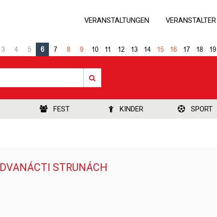
VERANSTALTUNGEN
VERANSTALTER
3
4
5
6
7
8
9
10
11
12
13
14
15
16
17
18
19
FEST
KINDER
SPORT
 DVANÁCTI STRUNÁCH